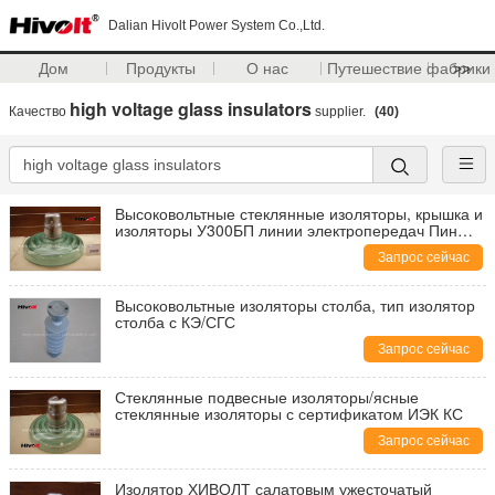
Dalian Hivolt Power System Co.,Ltd.
Дом
Продукты
О нас
Путешествие фабрики
>>
high voltage glass insulators
Качество
supplier.
(40)
Высоковольтные стеклянные изоляторы, крышка и
изоляторы У300БП линии электропередач Пин
стеклянные
Запрос сейчас
Высоковольтные изоляторы столба, тип изолятор
столба с КЭ/СГС
Запрос сейчас
Стеклянные подвесные изоляторы/ясные
стеклянные изоляторы с сертификатом ИЭК КС
Запрос сейчас
Изолятор ХИВОЛТ салатовым ужесточатый