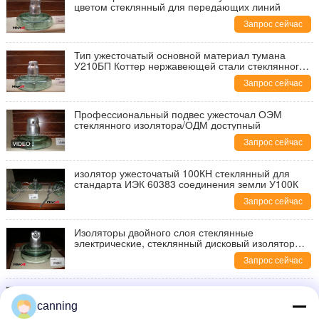
цветом стеклянный для передающих линий
Запрос сейчас
Тип ужесточатый основной материал тумана
У210БП Коттер нержавеющей стали стеклянного
изолятора
Запрос сейчас
Профессиональный подвес ужесточал ОЭМ
стеклянного изолятора/ОДМ доступный
Запрос сейчас
изолятор ужесточатый 100КН стеклянный для
стандарта ИЭК 60383 соединения земли У100К
Запрос сейчас
Изоляторы двойного слоя стеклянные
электрические, стеклянный дисковый изолятор
для тяжелой зоны загрязнения
Запрос сейчас
Линии передачи отвержденное стекло изолятор
без старения
canning