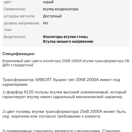
цвет:
серый
Применение:
втулка конденсатора
штуцеры металла:
Доступный
уровень напряжения
HV
тока:
Изоляторы втулки стены
Выделенное:
,
Втулка низшего напряжения
Спецификации:
Коричневый цвет цвета изолятора 20КВ 2000А втулки трансформатора ХВ
ДИН стандартный
Трансформатор ХИВОЛТ бушинг тип 20КВ 2000А имеет под
характерами:
фарфор К120 пользы втулки высокий алюминиевый,
который
1)
гарантирует втулку имеет идеальный механический характер.
цвет поливы втулки трансформатора 20кВ 2000А может быть
2)
сер, коричнев или согласно требованию к клиента.
применимые стандарты являются следующими: Стандарт
3)